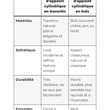
d’appoint
d’appoint
cylindrique
cylindrique
en travertin
en bois
Matériau
Travertin
Bois (souvent
naturel,
chêne, pin, ou
pierre
teck)
élégante et
durable
Esthétique
Look
Aspect
moderne et
chaleureux,
raffiné,
naturel et
texture
classique
unique
Durabilité
Très
Moins
résistant, ne
durable, plus
se raye pas
sensible aux
facilement
rayures et à
l’humidité
Entretien
Facile à
Peut