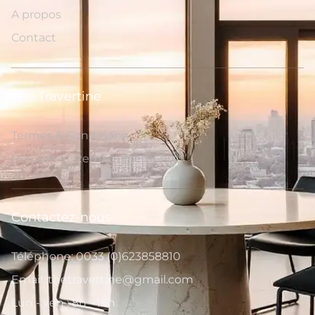
A propos
Contact
The Travertine
Termes & Conditions
Retours et Remboursements
Contactez-nous
Téléphone: 0033 (0)623858810
Email: thetravertine@gmail.com
Lun - ven : 8h - 18h