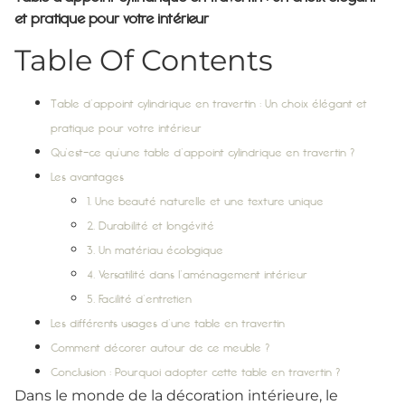
et pratique pour votre intérieur
Table Of Contents
Table d’appoint cylindrique en travertin : Un choix élégant et
pratique pour votre intérieur
Qu’est-ce qu’une table d’appoint cylindrique en travertin ?
Les avantages
1. Une beauté naturelle et une texture unique
2. Durabilité et longévité
3. Un matériau écologique
4. Versatilité dans l’aménagement intérieur
5. Facilité d’entretien
Les différents usages d’une table en travertin
Comment décorer autour de ce meuble ?
Conclusion : Pourquoi adopter cette table en travertin ?
Dans le monde de la décoration intérieure, le