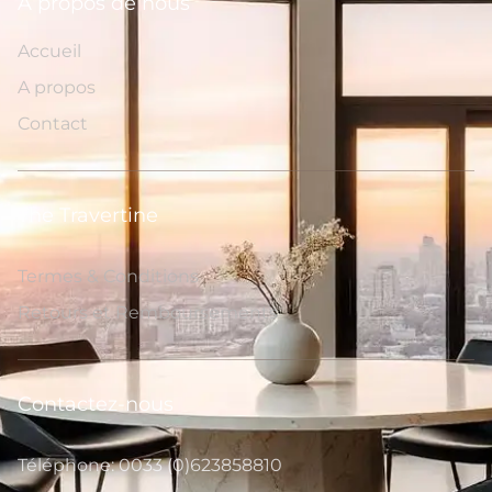
A propos de nous
Accueil
A propos
Contact
The Travertine
Termes & Conditions
Retours et Remboursements
Contactez-nous
Téléphone: 0033 (0)623858810