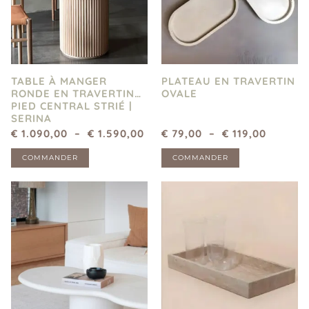
TABLE À MANGER
PLATEAU EN TRAVERTIN
RONDE EN TRAVERTIN
OVALE
PIED CENTRAL STRIÉ |
SERINA
€
1.090,00
–
€
1.590,00
€
79,00
–
€
119,00
COMMANDER
COMMANDER