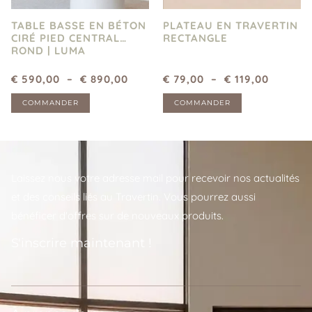
TABLE BASSE EN BÉTON
PLATEAU EN TRAVERTIN
CIRÉ PIED CENTRAL
RECTANGLE
ROND | LUMA
€
590,00
–
€
890,00
€
79,00
–
€
119,00
COMMANDER
COMMANDER
Laissez nous votre adresse mail pour recevoir nos actualités
et des conseils liés au Travertin. Vous pourrez aussi
bénéficer d'offres sur de nouveaux produits.
S'inscrire maintenant !