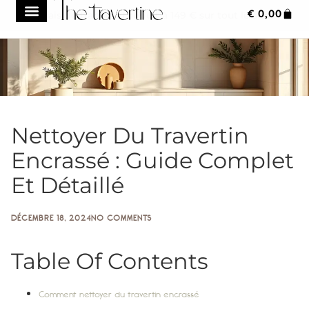
€
0,00
Frais de transport réduit à 149 € sur tout le site
Nettoyer Du Travertin
Encrassé : Guide Complet
Et Détaillé
DÉCEMBRE 18, 2024
NO COMMENTS
Table Of Contents
Comment nettoyer du travertin encrassé