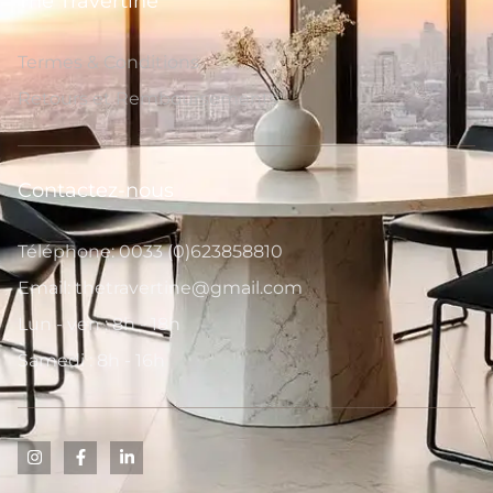
The Travertine
Termes & Conditions
Retours et Remboursements
Contactez-nous
Téléphone: 0033 (0)623858810
Email: thetravertine@gmail.com
Lun - ven : 8h - 18h
Samedi : 8h - 16h