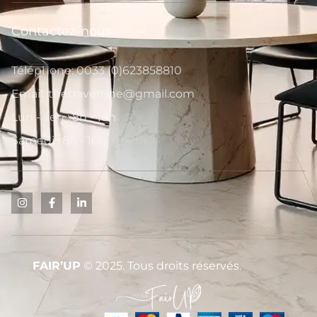
Contactez-nous
Téléphone: 0033 (0)623858810
Email: thetravertine@gmail.com
Lun - ven : 8h - 18h
Samedi : 8h - 16h
FAIR’UP
© 2025. Tous droits réservés.