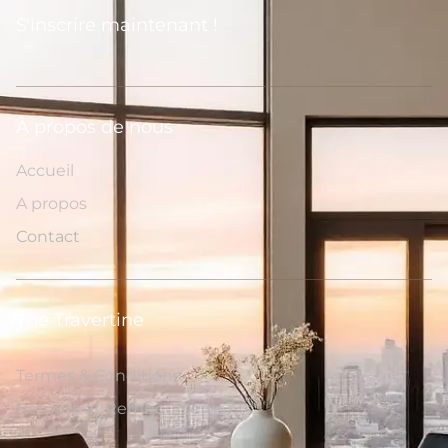
S'inscrire maintenant !
A propos de nous
Accueil
A propos
Contact
The Travertine
Termes & Conditions
Retours et Remboursements