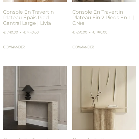
Console En Travertin
Console En Travertin
Plateau Épais Pied
Plateau Fin 2 Pieds En L |
Central Large | Livia
Orée
€
790,00
–
€
990,00
€
650,00
–
€
790,00
COMMANDER
COMMANDER