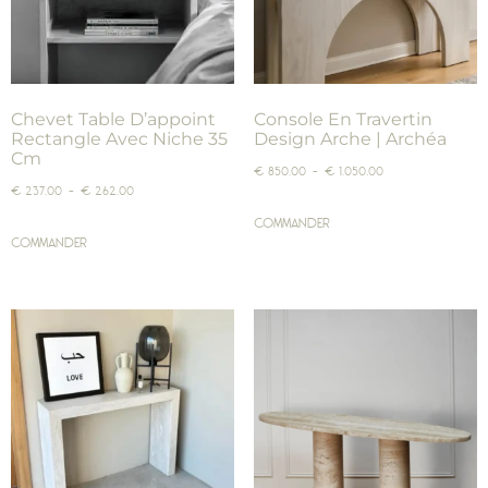
Chevet Table D’appoint
Console En Travertin
Rectangle Avec Niche 35
Design Arche | Archéa
Cm
€
850,00
–
€
1.050,00
€
237,00
–
€
262,00
COMMANDER
COMMANDER