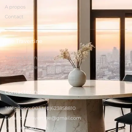
A propos
Contact
The Travertine
Termes & Conditions
Retours et Remboursements
Contactez-nous
Téléphone: 0033 (0)623858810
Email: thetravertine@gmail.com
Lun - ven : 8h - 18h