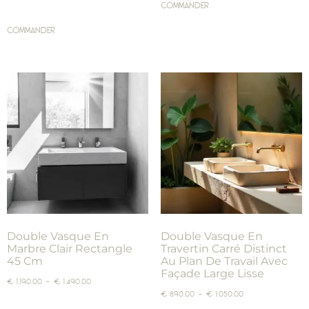
COMMANDER
COMMANDER
Double Vasque En
Double Vasque En
Marbre Clair Rectangle
Travertin Carré Distinct
45 Cm
Au Plan De Travail Avec
Façade Large Lisse
€
1.190,00
–
€
1.490,00
€
890,00
–
€
1.050,00