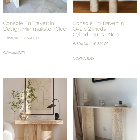
Console En Travertin
Console En Travertin
Design Minimaliste | Cleo
Ovale 2 Pieds
Cylindriques | Nola
€
850,00
–
€
990,00
€
690,00
–
€
850,00
COMMANDER
COMMANDER