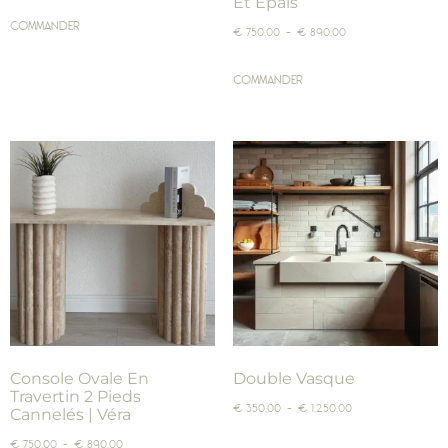
Et Épais
COMMANDER
€
750,00
–
€
890,00
COMMANDER
Console Ovale En
Double Vasque
Travertin 2 Pieds
€
350,00
–
€
1.250,00
Cannelés | Véra
€
750,00
–
€
890,00