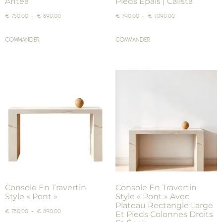
Antéa
Pieds Épais | Calista
€
750,00
–
€
890,00
€
790,00
–
€
1.090,00
COMMANDER
COMMANDER
Console En Travertin
Console En Travertin
Style « Pont »
Style « Pont » Avec
Plateau Rectangle Large
€
750,00
–
€
890,00
Et Pieds Colonnes Droits