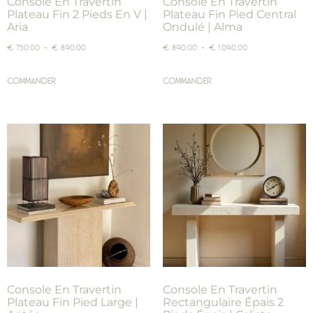
Console En Travertin
Console En Travertin
Plateau Fin 2 Pieds En V |
Plateau Fin Pied Central
Aria
Ondulé | Alma
€
750,00
–
€
890,00
€
890,00
–
€
1.090,00
COMMANDER
COMMANDER
Console En Travertin
Console En Travertin
Plateau Fin Pied Large |
Rectangulaire Épais 2