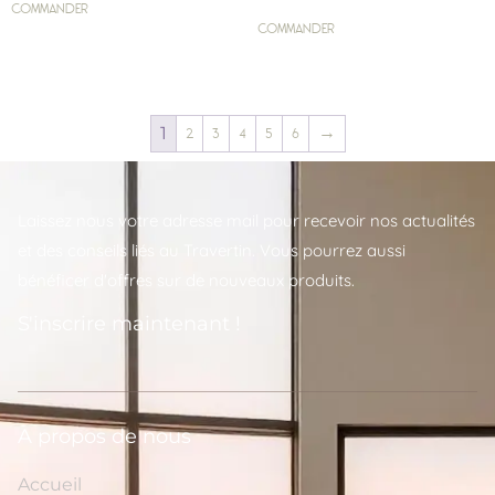
COMMANDER
COMMANDER
1
2
3
4
5
6
→
Laissez nous votre adresse mail pour recevoir nos actualités
et des conseils liés au Travertin. Vous pourrez aussi
bénéficer d'offres sur de nouveaux produits.
S'inscrire maintenant !
A propos de nous
Accueil