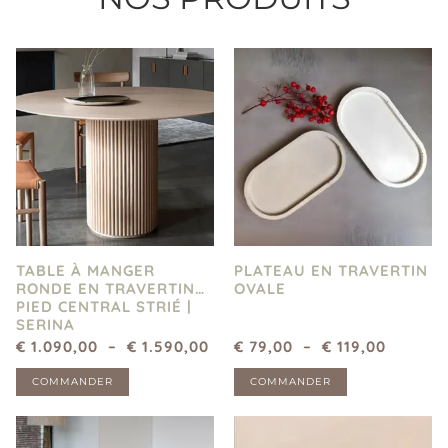
TABLE À MANGER
PLATEAU EN TRAVERTIN
RONDE EN TRAVERTIN
OVALE
PIED CENTRAL STRIÉ |
SERINA
€
1.090,00
–
€
1.590,00
€
79,00
–
€
119,00
COMMANDER
COMMANDER