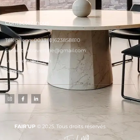
Contactez-nous
Téléphone: 0033 (0)623858810
Email: thetravertine@gmail.com
Lun - ven : 8h - 18h
Samedi : 8h - 16h
FAIR’UP
© 2025. Tous droits réservés.