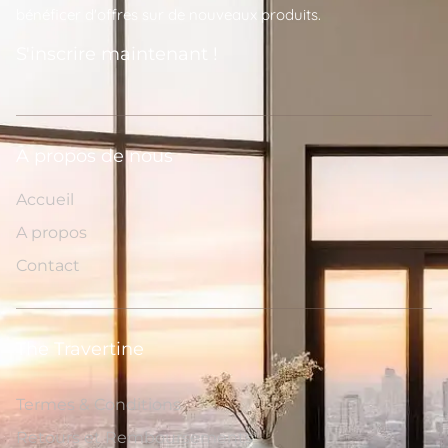
bénéficer d'offres sur de nouveaux produits.
S'inscrire maintenant !
A propos de nous
Accueil
A propos
Contact
The Travertine
Termes & Conditions
Retours et Remboursements