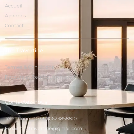
Accueil
A propos
Contact
The Travertine
Termes & Conditions
Retours et Remboursements
Contactez-nous
Téléphone: 0033 (0)623858810
Email: thetravertine@gmail.com