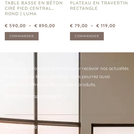
TABLE BASSE EN BÉTON
PLATEAU EN TRAVERTIN
CIRÉ PIED CENTRAL
RECTANGLE
ROND | LUMA
€
590,00
–
€
890,00
€
79,00
–
€
119,00
COMMANDER
COMMANDER
Laissez nous votre adresse mail pour recevoir nos actualités
et des conseils liés au Travertin. Vous pourrez aussi
bénéficer d'offres sur de nouveaux produits.
S'inscrire maintenant !
A propos de nous