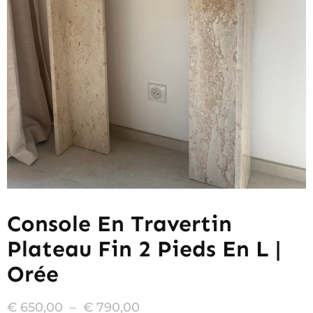
Console En Travertin
Plateau Fin 2 Pieds En L |
Orée
€
650,00
–
€
790,00