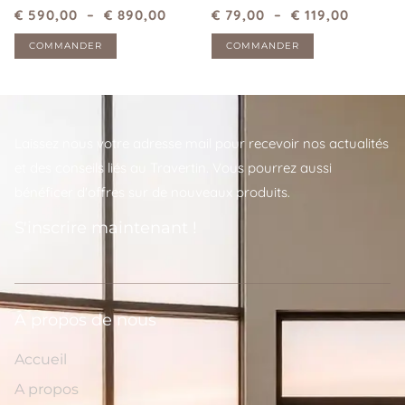
€
590,00
–
€
890,00
€
79,00
–
€
119,00
COMMANDER
COMMANDER
Laissez nous votre adresse mail pour recevoir nos actualités
et des conseils liés au Travertin. Vous pourrez aussi
bénéficer d'offres sur de nouveaux produits.
S'inscrire maintenant !
A propos de nous
Accueil
A propos