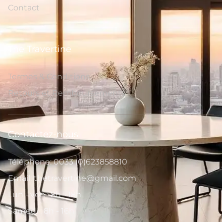
Contact
The Travertine
Termes & Conditions
Retours et Remboursements
Contactez-nous
Téléphone: 0033 (0)623858810
Email: thetravertine@gmail.com
Lun - ven : 8h - 18h
Samedi : 8h - 16h