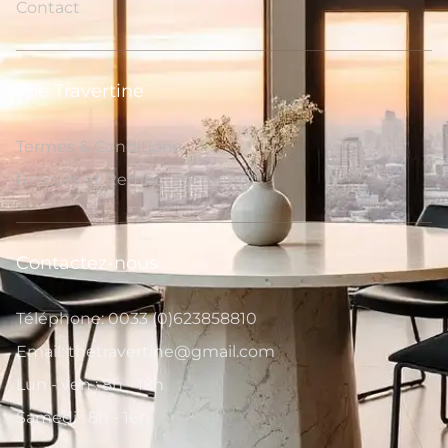
Contact
The Travertine
Termes & Conditions
Retours et Remboursements
Contactez-nous
Téléphone: 0033 (0)623858810
Email: thetravertine@gmail.com
Lun - ven : 8h - 18h
Samedi : 8h - 16h