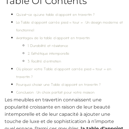
Table Of Contents
Qu’est-ce qu’une table d’appoint en travertin ?
La Table d’appoint carrée pied « tour » : Un design moderne et
fonctionnel
Avantages de la table d’appoint en travertin
1. Durabilité et résistance
2. Esthétique intemporelle
3. Facilité d’entretien
Où placer votre Table d’appoint carrée pied « tour » en
travertin ?
Pourquoi choisir une Table d’appoint en travertin ?
Conclusion : Un choix parfait pour votre maison
Les meubles en travertin connaissent une
popularité croissante en raison de leur beauté
intemporelle et de leur capacité à ajouter une
touche de luxe et de sophistication à n’importe
quel espace. Parmi ces meubles,
la table d’appoint