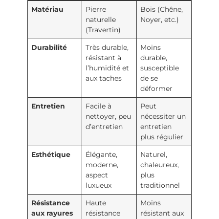
Matériau
Pierre
Bois (Chêne,
naturelle
Noyer, etc.)
(Travertin)
Durabilité
Très durable,
Moins
résistant à
durable,
l’humidité et
susceptible
aux taches
de se
déformer
Entretien
Facile à
Peut
nettoyer, peu
nécessiter un
d’entretien
entretien
plus régulier
Esthétique
Élégante,
Naturel,
moderne,
chaleureux,
aspect
plus
luxueux
traditionnel
Résistance
Haute
Moins
aux rayures
résistance
résistant aux