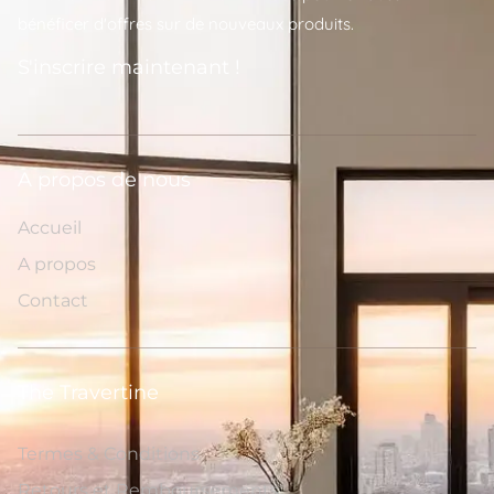
bénéficer d'offres sur de nouveaux produits.
S'inscrire maintenant !
A propos de nous
Accueil
A propos
Contact
The Travertine
Termes & Conditions
Retours et Remboursements