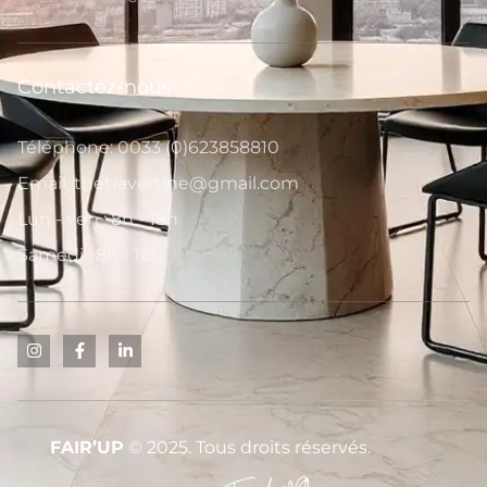
Contactez-nous
Téléphone: 0033 (0)623858810
Email: thetravertine@gmail.com
Lun - ven : 8h - 18h
Samedi : 8h - 16h
FAIR’UP
© 2025. Tous droits réservés.