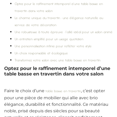
Optez pour le raffinement intemporel d’une table basse en
travertin dans votre salon
Le charme unique du travertin : une élégance naturelle au
service de votre décoration
Une robustesse à toute épreuve : l’allié idéal pour un salon animé
Un entretien simplifié pour un usage quotidien
Une personnalisation infinie pour refléter votre style
Un choix responsable et écologique
Transformez votre salon avec une table basse en travertin
Optez pour le raffinement intemporel d’une
table basse en travertin dans votre salon
Faire le choix d’une
, c’est opter
table basse en travertin
pour une pièce de mobilier qui allie avec brio
élégance, durabilité et fonctionnalité. Ce matériau
noble, prisé depuis des siècles pour sa beauté