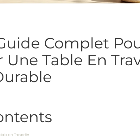
: Guide Complet Po
 Une Table En Trave
Durable
ontents
ble en Travertin