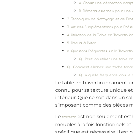
A. Choisir une décoration adapt
B. Éléments essentiels pour un
2. Techniques de Nettoyage et de Prote
3. Astuces Supplémentaires pour Prése
4. Utilisation de la Table en Travertin l
5. Erreurs à Éviter
6. Questions Fréquentes sur le Travertin
Q : Peut-on utiliser une table en
Q : Comment éliminer une tache tena
Q : À quelle fréquence dois-je a
Le table en travertin incarnent 
connu pour sa texture unique et 
intérieur. Que ce soit dans un s
s’imposent comme des pièces ma
Le
est non seulement esthé
travertin
meubles à la fois fonctionnels et
spécifique est nécessaire. Il est 