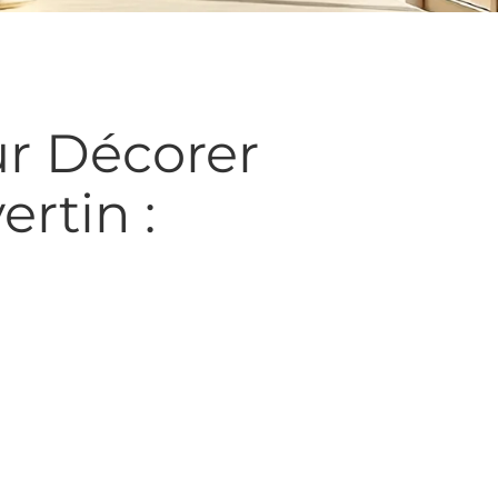
ur Décorer
rtin :