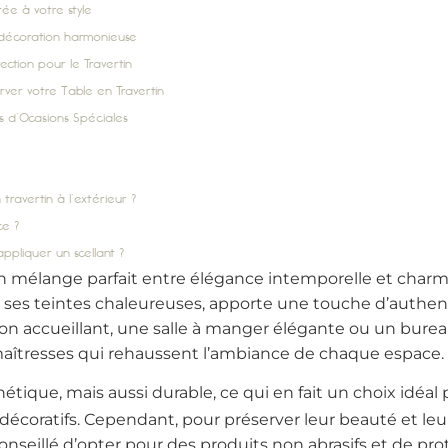
ée à votre style
e décoration harmonieuse
ction pour le Travertin
rver votre Table en Travertin
ors d’Ocasions Spéciales
 travertin à l’extérieur ?
ce ?
ppliquer un scellant ?
un mélange parfait entre élégance intemporelle et charm
ses teintes chaleureuses, apporte une touche d’authenti
alon accueillant, une salle à manger élégante ou un bure
îtresses qui rehaussent l’ambiance de chaque espace.
tique, mais aussi durable, ce qui en fait un choix idéal
 décoratifs. Cependant, pour préserver leur beauté et leu
conseillé d’opter pour des produits non abrasifs et de pro