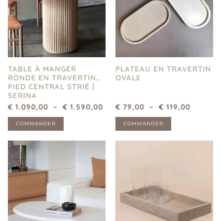
TABLE À MANGER
PLATEAU EN TRAVERTIN
RONDE EN TRAVERTIN
OVALE
PIED CENTRAL STRIÉ |
SERINA
€
1.090,00
–
€
1.590,00
€
79,00
–
€
119,00
COMMANDER
COMMANDER