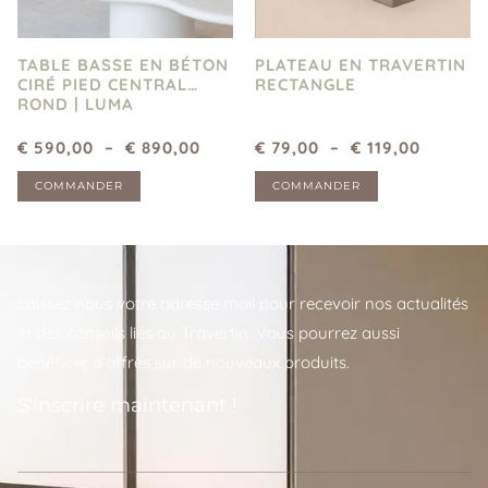
TABLE BASSE EN BÉTON
PLATEAU EN TRAVERTIN
CIRÉ PIED CENTRAL
RECTANGLE
ROND | LUMA
€
590,00
–
€
890,00
€
79,00
–
€
119,00
COMMANDER
COMMANDER
Laissez nous votre adresse mail pour recevoir nos actualités
et des conseils liés au Travertin. Vous pourrez aussi
bénéficer d'offres sur de nouveaux produits.
S'inscrire maintenant !