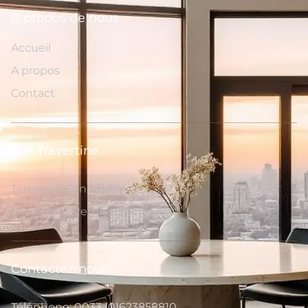
A propos de nous
Accueil
A propos
Contact
The Travertine
Termes & Conditions
Retours et Remboursements
Contactez-nous
Téléphone: 0033 (0)623858810