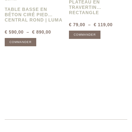
PLATEAU EN
TRAVERTIN
TABLE BASSE EN
RECTANGLE
BÉTON CIRÉ PIED
CENTRAL ROND | LUMA
€
79,00
–
€
119,00
€
590,00
–
€
890,00
COMMANDER
COMMANDER
Laissez nous votre adresse mail pour recevoir nos actualités et
des conseils liés au Travertin. Vous pourrez aussi bénéficer
d'offres sur de nouveaux produits.
S'inscrire maintenant !
A propos de nous