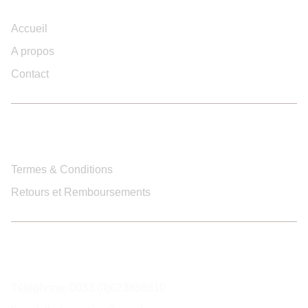
Accueil
A propos
Contact
The Travertine
Termes & Conditions
Retours et Remboursements
Contactez-nous
Téléphone: 0033 (0)623858810