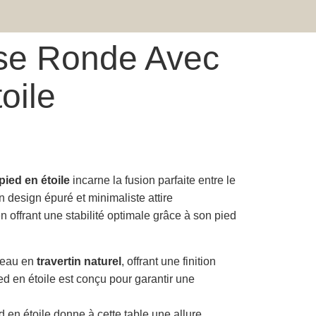
se Ronde Avec
oile
pied en étoile
incarne la fusion parfaite entre le
on design épuré et minimaliste attire
n offrant une stabilité optimale grâce à son pied
teau en
travertin naturel
, offrant une finition
ed en étoile est conçu pour garantir une
d en étoile donne à cette table une allure