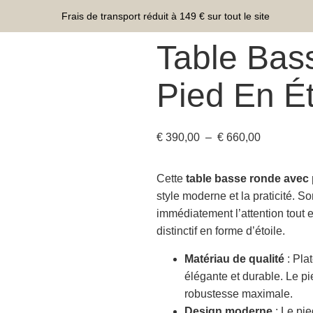
Frais de transport réduit à 149 € sur tout le site
Table Bas
Pied En Ét
€
390,00
–
€
660,00
Cette
table basse ronde avec 
style moderne et la praticité. S
immédiatement l’attention tout e
distinctif en forme d’étoile.
Matériau de qualité
: Pla
élégante et durable. Le pi
robustesse maximale.
Design moderne
: Le pie