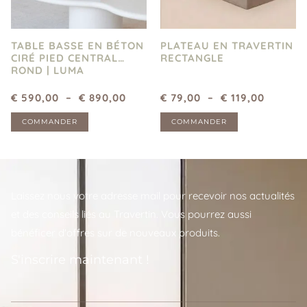
TABLE BASSE EN BÉTON
PLATEAU EN TRAVERTIN
CIRÉ PIED CENTRAL
RECTANGLE
ROND | LUMA
€
590,00
–
€
890,00
€
79,00
–
€
119,00
COMMANDER
COMMANDER
Laissez nous votre adresse mail pour recevoir nos actualités
et des conseils liés au Travertin. Vous pourrez aussi
bénéficer d'offres sur de nouveaux produits.
S'inscrire maintenant !