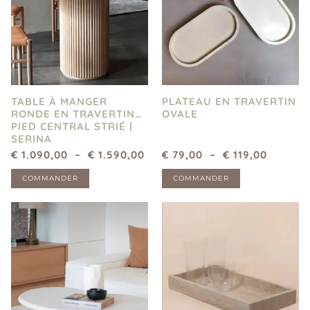
TABLE À MANGER
PLATEAU EN TRAVERTIN
RONDE EN TRAVERTIN
OVALE
PIED CENTRAL STRIÉ |
SERINA
€
1.090,00
–
€
1.590,00
€
79,00
–
€
119,00
COMMANDER
COMMANDER