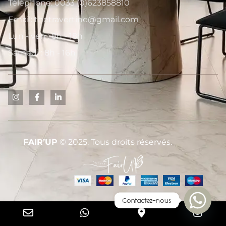
Téléphone: 0033 (0)623858810
Email: thetravertine@gmail.com
Lun - ven : 8h - 18h
Samedi : 8h - 16h
FAIR’UP
© 2025. Tous droits réservés.
Contactez-nous