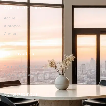
A propos de nous
Accueil
A propos
Contact
The Travertine
Termes & Conditions
Retours et Remboursements
Contactez-nous