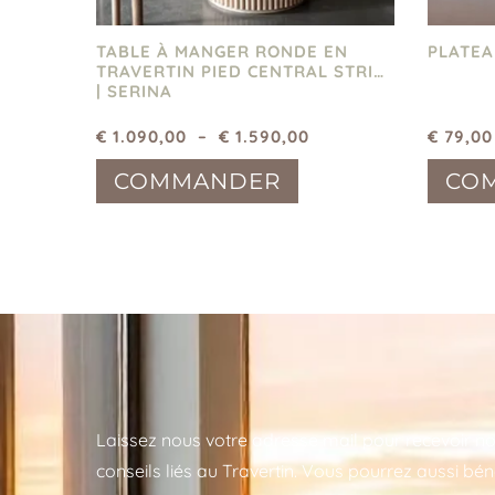
TABLE À MANGER RONDE EN
PLATEA
TRAVERTIN PIED CENTRAL STRIÉ
| SERINA
€
1.090,00
–
€
1.590,00
€
79,00
COMMANDER
CO
Laissez nous votre adresse mail pour recevoir no
conseils liés au Travertin. Vous pourrez aussi bén