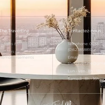
The Travertine
Contactez-nous
Termes & Conditions
Téléphone: 0033
(0)623858810
Retours et
Remboursements
Email:
thetravertine@gma
Lun - ven : 8h - 18h
Samedi : 8h - 16h