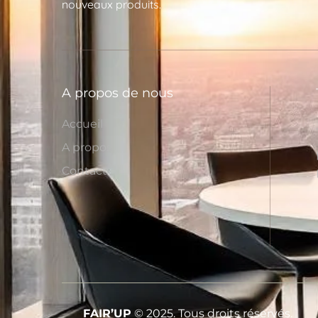
nouveaux produits.
A propos de nous
Accueil
A propos
Contact
FAIR’UP
© 2025. Tous droits réservés.