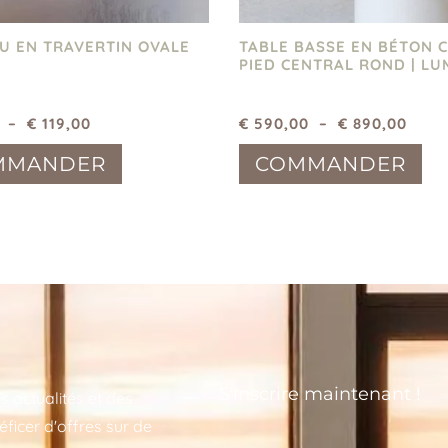
U EN TRAVERTIN OVALE
TABLE BASSE EN BÉTON C
PIED CENTRAL ROND | LU
–
€
119,00
€
590,00
–
€
890,00
MMANDER
COMMANDER
S'inscrire maintenant !
s actualités et des
éficer d'offres sur de