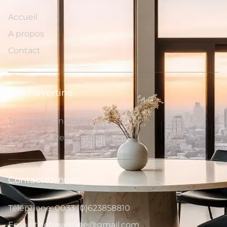
Accueil
A propos
Contact
The Travertine
Termes & Conditions
Retours et Remboursements
Contactez-nous
Téléphone: 0033 (0)623858810
Email: thetravertine@gmail.com