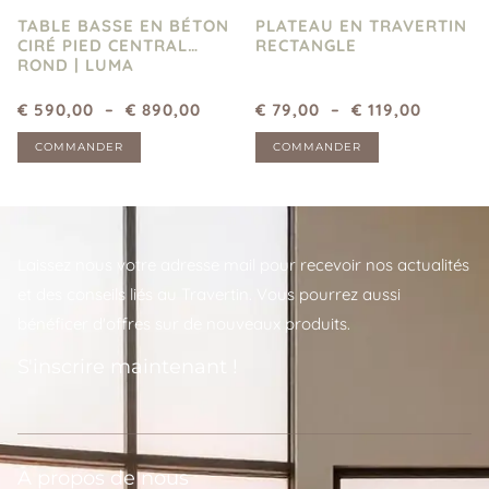
TABLE BASSE EN BÉTON
PLATEAU EN TRAVERTIN
CIRÉ PIED CENTRAL
RECTANGLE
ROND | LUMA
€
590,00
–
€
890,00
€
79,00
–
€
119,00
COMMANDER
COMMANDER
Laissez nous votre adresse mail pour recevoir nos actualités
et des conseils liés au Travertin. Vous pourrez aussi
bénéficer d'offres sur de nouveaux produits.
S'inscrire maintenant !
A propos de nous