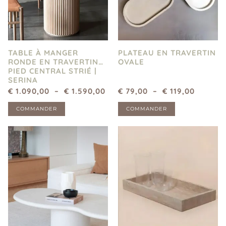
TABLE À MANGER
PLATEAU EN TRAVERTIN
RONDE EN TRAVERTIN
OVALE
PIED CENTRAL STRIÉ |
SERINA
€
1.090,00
–
€
1.590,00
€
79,00
–
€
119,00
COMMANDER
COMMANDER