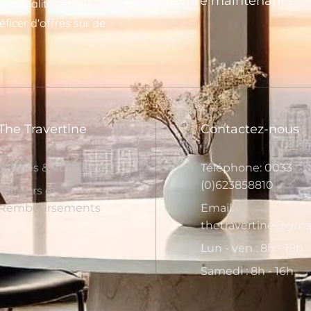
S'inscrire maintenant !
s actualités et des
éficer d'offres sur de
The Travertine
Contactez-nous
Termes & Conditions
Téléphone: 0033
(0)623858810
Retours et
Remboursements
Email:
thetravertine@gma
Lun - ven : 8h - 18h
Samedi : 8h - 16h