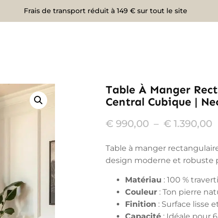
Frais de transport réduit à 149 € sur tout le site
Table À Manger Rect
Central Cubique | Ne
€
990,00
–
€
1.390,00
Table à manger rectangulaire
design moderne et robuste po
Matériau
: 100 % travert
Couleur
: Ton pierre nat
Finition
: Surface lisse e
Capacité
: Idéale pour 