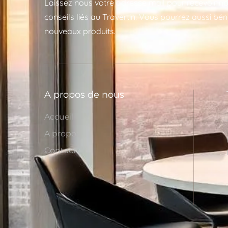
Laissez nous votre adresse mail pour recevoir no
conseils liés au Travertin. Vous pourrez aussi bén
nouveaux produits.
A propos de nous
Accueil
A propos
Contact