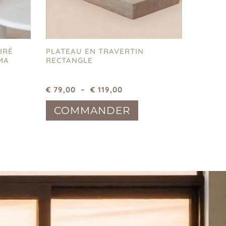
IRÉ
PLATEAU EN TRAVERTIN
MA
RECTANGLE
€
79,00
–
€
119,00
COMMANDER