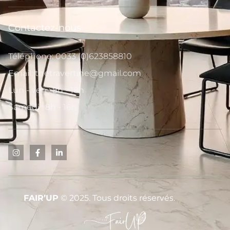
Contactez-nous
Téléphone: 0033 (0)623858810
Email: thetravertine@gmail.com
Lun - ven : 8h - 18h
Samedi : 8h - 16h
FAIR’UP
© 2025. Tous droits réservés.