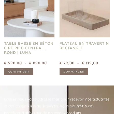
TABLE BASSE EN BÉTON
PLATEAU EN TRAVERTIN
CIRÉ PIED CENTRAL
RECTANGLE
ROND | LUMA
€
590,00
–
€
890,00
€
79,00
–
€
119,00
COMMANDER
COMMANDER
Laissez nous votre adresse mail pour recevoir nos actualités
et des conseils liés au Travertin. Vous pourrez aussi
bénéficer d'offres sur de nouveaux produits.