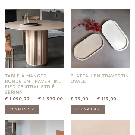
TABLE À MANGER
PLATEAU EN TRAVERTIN
RONDE EN TRAVERTIN
OVALE
PIED CENTRAL STRIÉ |
SERINA
€
1.090,00
–
€
1.590,00
€
79,00
–
€
119,00
COMMANDER
COMMANDER