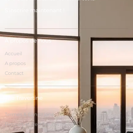
S'inscrire maintenant !
A propos de nous
Accueil
A propos
Contact
The Travertine
Termes & Conditions
Retours et Remboursements