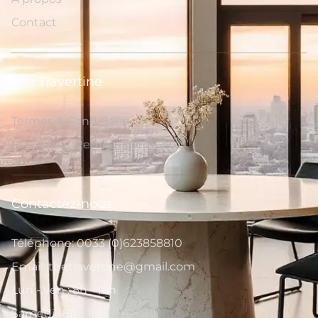
Contact
The Travertine
Termes & Conditions
Retours et Remboursements
Contactez-nous
Téléphone: 0033 (0)623858810
Email: thetravertine@gmail.com
Lun - ven : 8h - 18h
Samedi : 8h - 16h