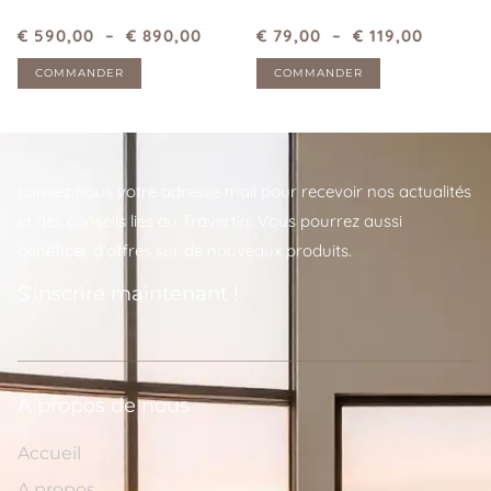
€
590,00
–
€
890,00
€
79,00
–
€
119,00
COMMANDER
COMMANDER
Laissez nous votre adresse mail pour recevoir nos actualités
et des conseils liés au Travertin. Vous pourrez aussi
bénéficer d'offres sur de nouveaux produits.
S'inscrire maintenant !
A propos de nous
Accueil
A propos