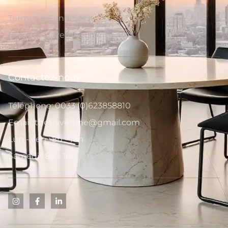
Termes & Conditions
Retours et Remboursements
Contactez-nous
Téléphone: 0033 (0)623858810
Email: thetravertine@gmail.com
Lun - ven : 8h - 18h
Samedi : 8h - 16h