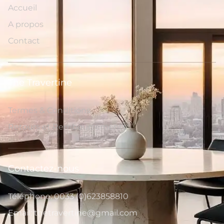
Accueil
A propos
Contact
The Travertine
Termes & Conditions
Retours et Remboursements
Contactez-nous
Téléphone: 0033 (0)623858810
Email: thetravertine@gmail.com