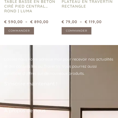
TABLE BASSE EN BÉTON
PLATEAU EN TRAVERTIN
CIRÉ PIED CENTRAL
RECTANGLE
ROND | LUMA
€
590,00
–
€
890,00
€
79,00
–
€
119,00
COMMANDER
COMMANDER
Laissez nous votre adresse mail pour recevoir nos actualités
et des conseils liés au Travertin. Vous pourrez aussi
bénéficer d'offres sur de nouveaux produits.
S'inscrire maintenant !
A propos de nous